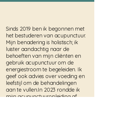
Sinds 2019 ben ik begonnen met
het bestuderen van acupunctuur.
Mijn benadering is holistisch; ik
luister aandachtig naar de
behoeften van mijn cliënten en
gebruik acupunctuur om de
energiestroom te begeleiden. Ik
geef ook advies over voeding en
leefstijl om de behandelingen
aan te vullen.In 2023 rondde ik
mijn acupunctuuropleiding af
aan de Qing Bai en
specialiseerde ik mij verder in de
Balans Methode bij Kris Oosting.
Mijn praktijkervaring bij Heng
Ren Tang heeft mijn kennis